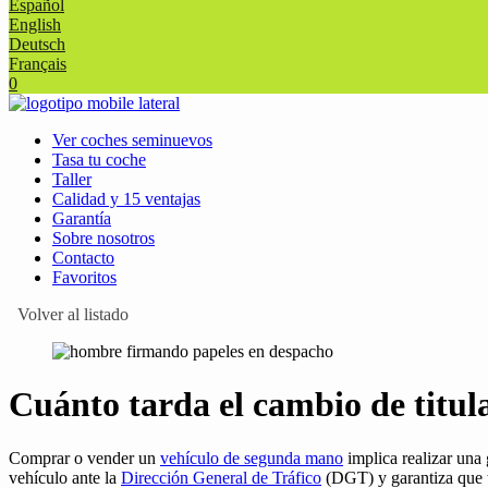
Español
English
Deutsch
Français
0
Ver coches seminuevos
Tasa tu coche
Taller
Calidad y 15 ventajas
Garantía
Sobre nosotros
Contacto
Favoritos
Volver al listado
Cuánto tarda el cambio de titu
Comprar o vender un
vehículo de segunda mano
implica realizar una 
vehículo ante la
Dirección General de Tráfico
(DGT) y garantiza que to