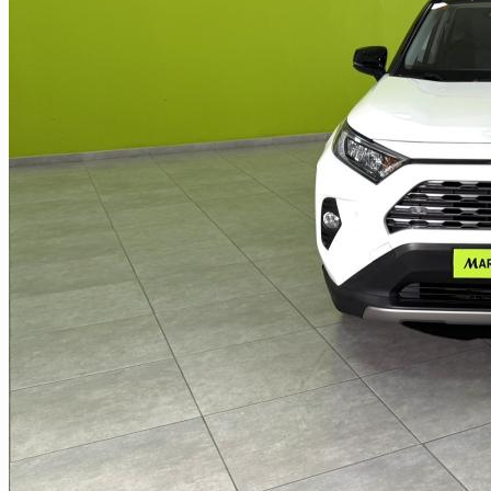
Qashqai
Opel
Mokka
Peugeot
208
408
Renault
Arkana
Austral
Captur