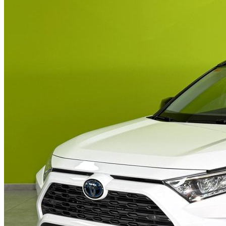
Cupra
Toyota
León SP
Volkswagen
Fiat
Volvo
500
600
Ford
Focus
Focus Sportbreak
Hyundai
Bayon