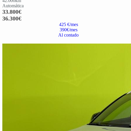
42.000
km
Automática
33.800
€
36.300
€
425 €/mes
390
€/mes
Al contado