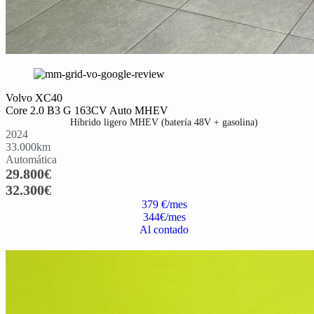
Volvo XC40
Core 2.0 B3 G 163CV Auto MHEV
Híbrido ligero MHEV (batería 48V + gasolina)
2024
33.000
km
Automática
29.800
€
32.300
€
379 €/mes
344
€/mes
Al contado