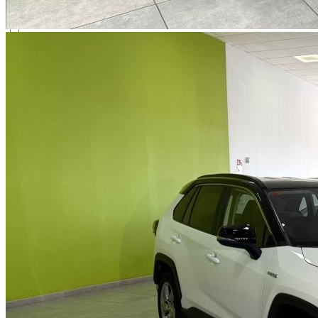
Clio
Megane
SEAT
Arona
Ateca
Ibiza
Leon
Skoda
Fabia
Toyota