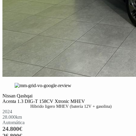
Nissan Qashqai
Acenta 1.3 DIG-T 158CV Xtronic MHEV
Híbrido ligero MHEV (batería 12V + gasolina)
2024
28.000
km
Automática
24.800
€
26.800
€