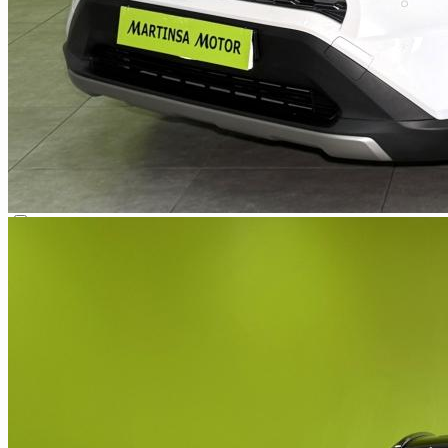
I20
Tucson
Jeep
Compass
Kia
Sportage
Stonic
Nissan
JUKE
Micra