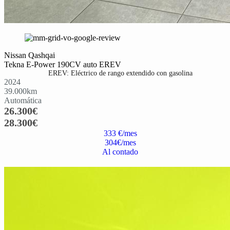
Nissan Qashqai
Tekna E-Power 190CV auto EREV
EREV: Eléctrico de rango extendido con gasolina
2024
39.000
km
Automática
26.300
€
28.300
€
333 €/mes
304
€/mes
Al contado