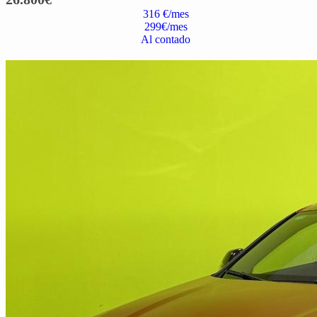
316 €/mes
299
€/mes
Al contado