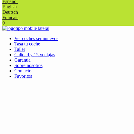
Español
English
Deutsch
Français
0
Ver coches seminuevos
Tasa tu coche
Taller
Calidad y 15 ventajas
Garantía
Sobre nosotros
Contacto
Favoritos